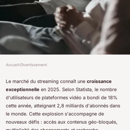
Accueil
›
Divertissement
DIVERTISSEMENT
Les nouveautés du streaming
Le marché du streaming connaît une
croissance
exceptionnelle
en 2025. Selon Statista, le nombre
à surveiller en 2025
d'utilisateurs de plateformes vidéo a bondi de 18%
cette année, atteignant 2,8 milliards d'abonnés dans
Charlie
•
25 novembre 2025
•
7 min de lecture
le monde. Cette explosion s'accompagne de
nouveaux défis : accès aux contenus géo-bloqués,