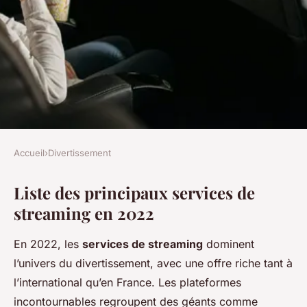
Accueil
›
Divertissement
DIVERTISSEMENT
Liste des principaux services de
Découvrez les
streaming en 2022
incontournables services de
streaming pour 2022
En 2022, les
services de streaming
dominent
l’univers du divertissement, avec une offre riche tant à
Charlie
•
7 mai 2025
•
5 min de lecture
l’international qu’en France. Les plateformes
incontournables regroupent des géants comme