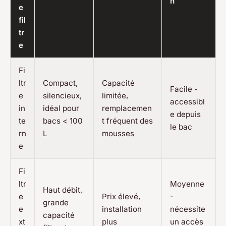
n
e
fil
tr
e
Fi
ltr
Compact,
Capacité
Facile -
e
silencieux,
limitée,
accessibl
in
idéal pour
remplacemen
e depuis
te
bacs < 100
t fréquent des
le bac
rn
L
mousses
e
Fi
ltr
Moyenne
Haut débit,
e
Prix élevé,
-
grande
e
installation
nécessite
capacité
xt
plus
un accès