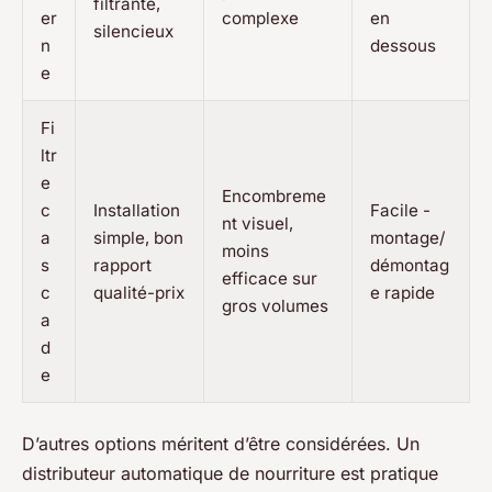
filtrante,
er
complexe
en
silencieux
n
dessous
e
Fi
ltr
e
Encombreme
c
Installation
Facile -
nt visuel,
a
simple, bon
montage/
moins
s
rapport
démontag
efficace sur
c
qualité-prix
e rapide
gros volumes
a
d
e
D’autres options méritent d’être considérées. Un
distributeur automatique de nourriture est pratique