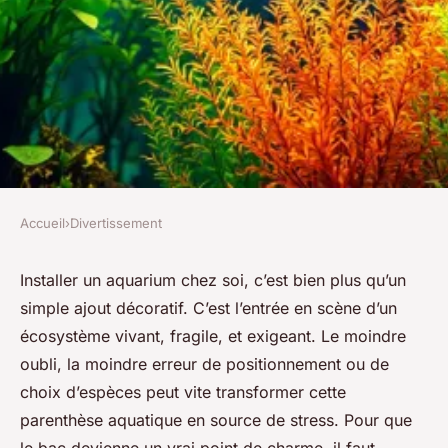
Accueil
›
Divertissement
DIVERTISSEMENT
Top astuces incontournables
Installer un aquarium chez soi, c’est bien plus qu’un
simple ajout décoratif. C’est l’entrée en scène d’un
pour réussir en aquariophilie
écosystème vivant, fragile, et exigeant. Le moindre
oubli, la moindre erreur de positionnement ou de
Claude
•
30/03/2026 20:16
•
11 min de lecture
choix d’espèces peut vite transformer cette
parenthèse aquatique en source de stress. Pour que