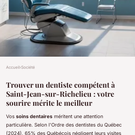
Accueil
›
Société
SOCIÉTÉ
Trouver un dentiste compétent à
Votre dentiste idéal à saint-
Saint-Jean-sur-Richelieu : votre
jean-sur-richelieu vous
sourire mérite le meilleur
attend!
Vos
soins dentaires
méritent une attention
Charlie
•
16 décembre 2025
•
6 min de lecture
particulière. Selon l'Ordre des dentistes du Québec
(2024), 65% des Québécois négligent leurs visites