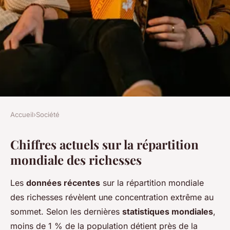
Accueil
›
Société
SOCIÉTÉ
Chiffres actuels sur la répartition
Inégalités Sociales Dévoilées :
mondiale des richesses
Chiffres Surprenants sur la
Répartition Mondiale des
Les
données récentes
sur la répartition mondiale
Richesses
des richesses révèlent une concentration extrême au
sommet. Selon les dernières
statistiques mondiales
,
Charlie
•
11 mai 2025
•
5 min de lecture
moins de 1 % de la population détient près de la