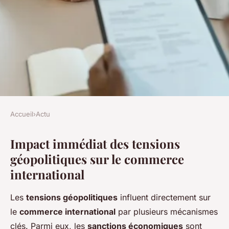
Accueil
›
Actu
ACTU
Impact immédiat des tensions
Comment les tensions
géopolitiques sur le commerce
géopolitiques influencent-
international
elles le commerce
international ?
Les
tensions géopolitiques
influent directement sur
le
commerce international
par plusieurs mécanismes
Charlie
•
7 mai 2025
•
4 min de lecture
clés. Parmi eux, les
sanctions économiques
sont