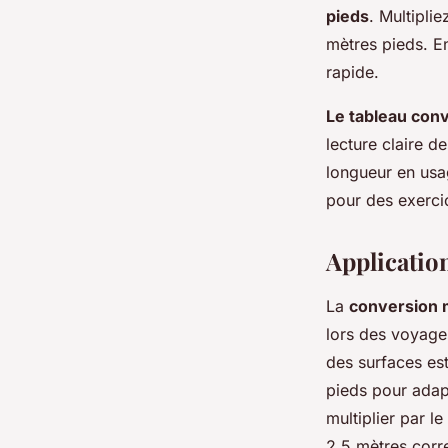
pieds
. Multipli
mètres pieds. E
rapide.
Le tableau con
lecture claire d
longueur en usa
pour des exerci
Application
La
conversion 
lors des voyages
des surfaces est
pieds pour adapt
multiplier par l
2,5 mètres corr