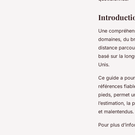
Charlie
•
17 septembre 2025
•
4 min de lecture
Introductio
Une compréhensi
domaines, du br
distance parcour
basé sur la lon
Unis.
Ce guide a pour
références fiab
pieds, permet un
l’estimation, la
et malentendus.
Pour plus d’inf