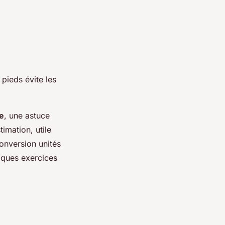
pieds évite les
e
, une astuce
imation, utile
onversion unités
lques exercices