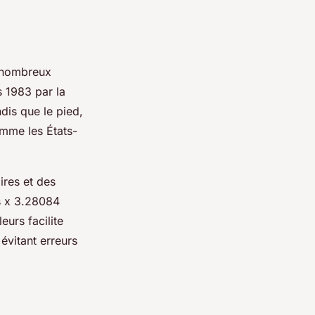
e nombreux
s 1983 par la
dis que le pied,
omme les États-
ires et des
es x 3.28084
urs facilite
 évitant erreurs