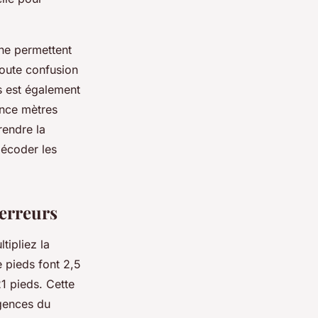
gne permettent
 toute confusion
s est également
rence mètres
rendre la
décoder les
 erreurs
tipliez la
 pieds font 2,5
21 pieds. Cette
gences du