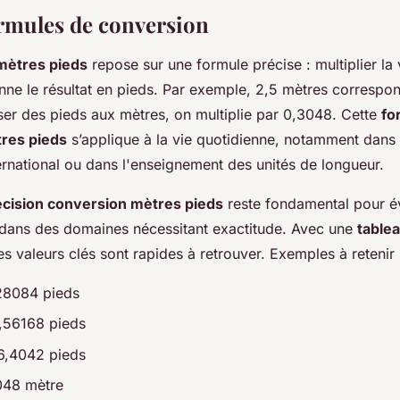
ormules de conversion
mètres pieds
repose sur une formule précise : multiplier la
ne le résultat en pieds. Par exemple, 2,5 mètres correspo
ser des pieds aux mètres, on multiplie par 0,3048. Cette
fo
res pieds
s’applique à la vie quotidienne, notamment dans l
ernational ou dans l'enseignement des unités de longueur.
écision conversion mètres pieds
reste fondamental pour év
t dans des domaines nécessitant exactitude. Avec une
table
les valeurs clés sont rapides à retrouver. Exemples à retenir 
28084 pieds
,56168 pieds
6,4042 pieds
048 mètre