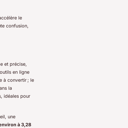
accélère le
ute confusion,
e et précise,
utils en ligne
 à convertir ; le
ans la
, idéales pour
il, une
environ à 3,28