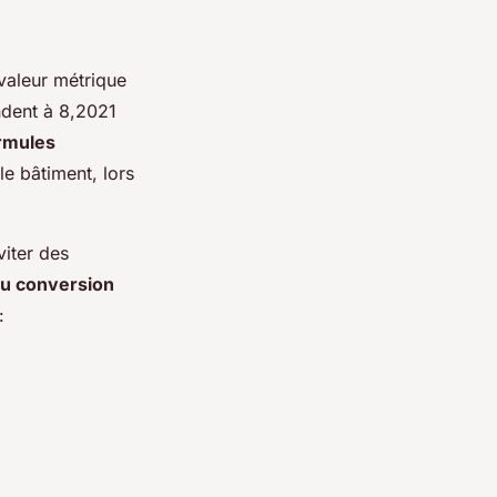
 valeur métrique
ndent à 8,2021
rmules
e bâtiment, lors
iter des
au conversion
: