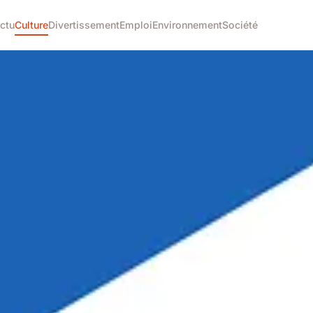
ctu
Culture
Divertissement
Emploi
Environnement
Société