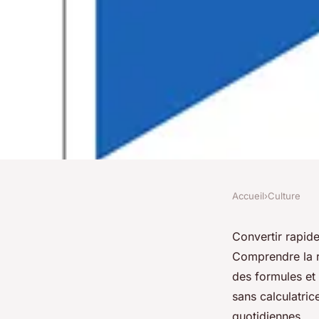
Accueil
›
Culture
CULTURE
Comment convertir 
Convertir rapide
Comprendre la re
pieds en un clin d'œi
des formules et 
sans calculatri
quotidiennes.