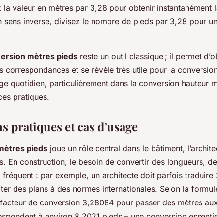
ez la valeur en mètres par 3,28 pour obtenir instantanément 
n sens inverse, divisez le nombre de pieds par 3,28 pour un
version mètres pieds
reste un outil classique ; il permet d’o
es correspondances et se révèle très utile pour la conversio
ge quotidien, particulièrement dans la conversion hauteur 
ces pratiques.
s pratiques et cas d’usage
mètres pieds
joue un rôle central dans le bâtiment, l’archi
. En construction, le besoin de convertir des longueurs, d
 fréquent : par exemple, un architecte doit parfois traduire
er des plans à des normes internationales. Selon la formule,
e facteur de conversion 3,28084 pour passer des mètres aux
espondent à environ 8,2021 pieds – une conversion essentie