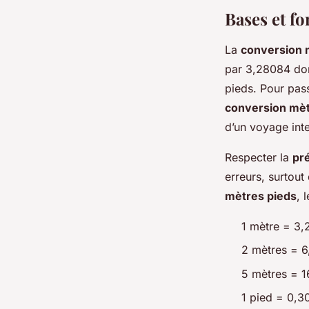
Bases et f
La
conversion 
par 3,28084 don
pieds. Pour pas
conversion mèt
d’un voyage int
Respecter la
pr
erreurs, surtou
mètres pieds
, 
1 mètre = 3,
2 mètres = 6
5 mètres = 1
1 pied = 0,3